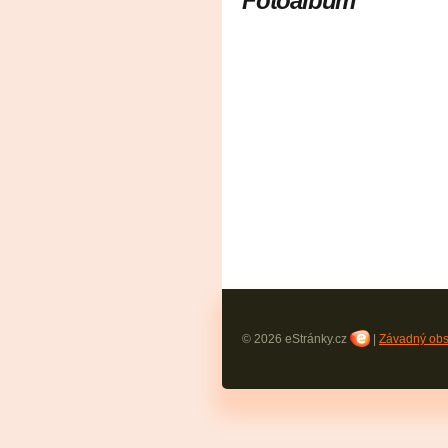
Fotoalbum
© 2026 eStránky.cz
|
Závadný ob