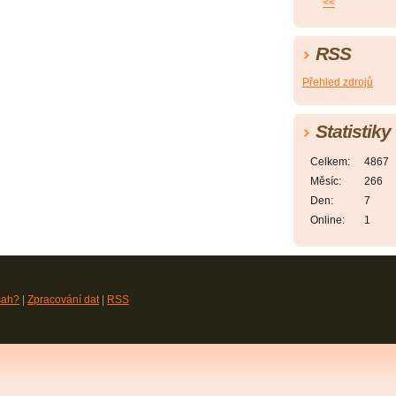
<<
RSS
Přehled zdrojů
Statistiky
Celkem:
4867
Měsíc:
266
Den:
7
Online:
1
sah?
|
Zpracování dat
|
RSS