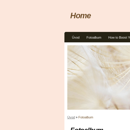
Home
Úvod
Fotoalbum
How to Boost Y
Úvod
»
Fotoalbum