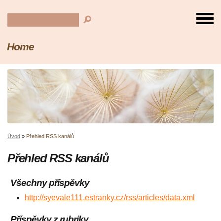
Home
Úvod
»
Přehled RSS kanálů
Přehled RSS kanálů
Všechny příspěvky
http://syevale111.estranky.cz/rss/articles/data.xml
Příspěvky z rubriky