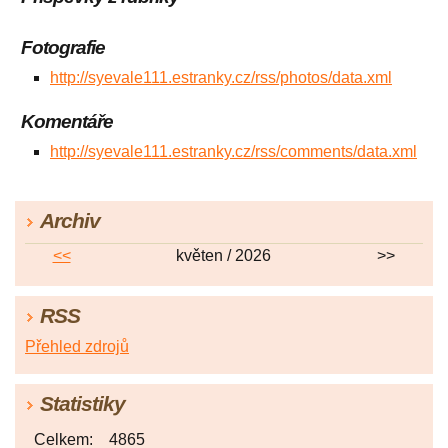
Fotografie
http://syevale111.estranky.cz/rss/photos/data.xml
Komentáře
http://syevale111.estranky.cz/rss/comments/data.xml
Archiv
<<
květen / 2026
>>
RSS
Přehled zdrojů
Statistiky
Celkem:
4865